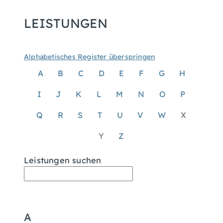
LEISTUNGEN
Alphabetisches Register überspringen
A
B
C
D
E
F
G
H
I
J
K
L
M
N
O
P
Q
R
S
T
U
V
W
X
Y
Z
Leistungen suchen
A