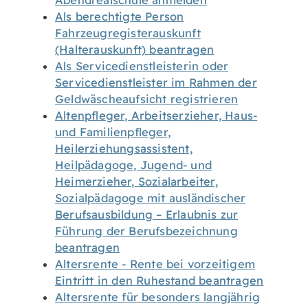
Abendrealschule anmelden
Als berechtigte Person
Fahrzeugregisterauskunft
(Halterauskunft) beantragen
Als Servicedienstleisterin oder
Servicedienstleister im Rahmen der
Geldwäscheaufsicht registrieren
Altenpfleger, Arbeitserzieher, Haus-
und Familienpfleger,
Heilerziehungsassistent,
Heilpädagoge, Jugend- und
Heimerzieher, Sozialarbeiter,
Sozialpädagoge mit ausländischer
Berufsausbildung – Erlaubnis zur
Führung der Berufsbezeichnung
beantragen
Altersrente - Rente bei vorzeitigem
Eintritt in den Ruhestand beantragen
Altersrente für besonders langjährig