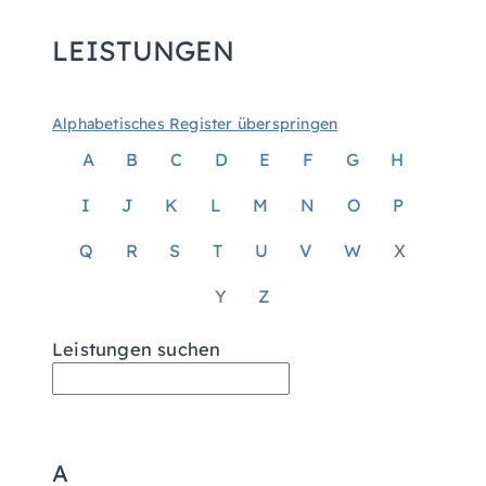
LEISTUNGEN
Alphabetisches Register überspringen
A
B
C
D
E
F
G
H
I
J
K
L
M
N
O
P
Q
R
S
T
U
V
W
X
Y
Z
Leistungen suchen
A