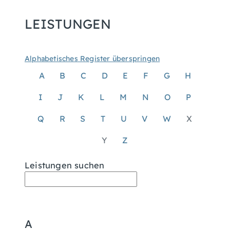
LEISTUNGEN
Alphabetisches Register überspringen
A
B
C
D
E
F
G
H
I
J
K
L
M
N
O
P
Q
R
S
T
U
V
W
X
Y
Z
Leistungen suchen
A