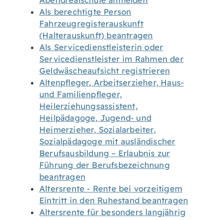
Abendrealschule anmelden
Als berechtigte Person
Fahrzeugregisterauskunft
(Halterauskunft) beantragen
Als Servicedienstleisterin oder
Servicedienstleister im Rahmen der
Geldwäscheaufsicht registrieren
Altenpfleger, Arbeitserzieher, Haus-
und Familienpfleger,
Heilerziehungsassistent,
Heilpädagoge, Jugend- und
Heimerzieher, Sozialarbeiter,
Sozialpädagoge mit ausländischer
Berufsausbildung – Erlaubnis zur
Führung der Berufsbezeichnung
beantragen
Altersrente - Rente bei vorzeitigem
Eintritt in den Ruhestand beantragen
Altersrente für besonders langjährig