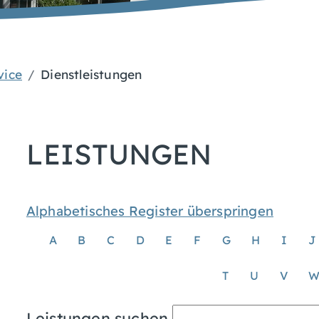
vice
Dienstleistungen
LEISTUNGEN
Alphabetisches Register überspringen
A
B
C
D
E
F
G
H
I
J
T
U
V
Leistungen suchen