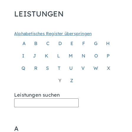
LEISTUNGEN
Alphabetisches Register überspringen
A
B
C
D
E
F
G
H
I
J
K
L
M
N
O
P
Q
R
S
T
U
V
W
X
Y
Z
Leistungen suchen
A