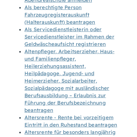
Abendrealschule anmelden
Als berechtigte Person
Fahrzeugregisterauskunft
(Halterauskunft) beantragen
Als Servicedienstleisterin oder
Servicedienstleister im Rahmen der
Geldwäscheaufsicht registrieren
Altenpfleger, Arbeitserzieher, Haus-
und Familienpfleger,
Heilerziehungsassistent,
Heilpädagoge, Jugend- und
Heimerzieher, Sozialarbeiter,
Sozialpädagoge mit ausländischer
Berufsausbildung – Erlaubnis zur
Führung der Berufsbezeichnung
beantragen
Altersrente - Rente bei vorzeitigem
Eintritt in den Ruhestand beantragen
Altersrente für besonders langjährig