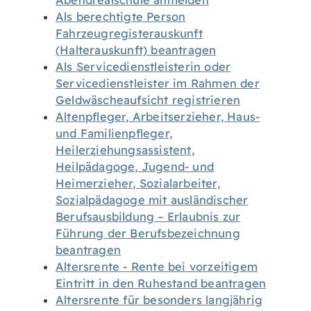
Abendrealschule anmelden
Als berechtigte Person
Fahrzeugregisterauskunft
(Halterauskunft) beantragen
Als Servicedienstleisterin oder
Servicedienstleister im Rahmen der
Geldwäscheaufsicht registrieren
Altenpfleger, Arbeitserzieher, Haus-
und Familienpfleger,
Heilerziehungsassistent,
Heilpädagoge, Jugend- und
Heimerzieher, Sozialarbeiter,
Sozialpädagoge mit ausländischer
Berufsausbildung – Erlaubnis zur
Führung der Berufsbezeichnung
beantragen
Altersrente - Rente bei vorzeitigem
Eintritt in den Ruhestand beantragen
Altersrente für besonders langjährig