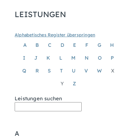
LEISTUNGEN
Alphabetisches Register überspringen
A
B
C
D
E
F
G
H
I
J
K
L
M
N
O
P
Q
R
S
T
U
V
W
X
Y
Z
Leistungen suchen
A