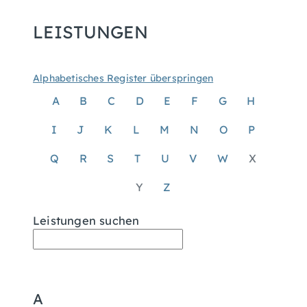
LEISTUNGEN
Alphabetisches Register überspringen
A
B
C
D
E
F
G
H
I
J
K
L
M
N
O
P
Q
R
S
T
U
V
W
X
Y
Z
Leistungen suchen
A