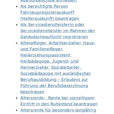
Abendrealschule anmelden
Als berechtigte Person
Fahrzeugregisterauskunft
(Halterauskunft) beantragen
Als Servicedienstleisterin oder
Servicedienstleister im Rahmen der
Geldwäscheaufsicht registrieren
Altenpfleger, Arbeitserzieher, Haus-
und Familienpfleger,
Heilerziehungsassistent,
Heilpädagoge, Jugend- und
Heimerzieher, Sozialarbeiter,
Sozialpädagoge mit ausländischer
Berufsausbildung – Erlaubnis zur
Führung der Berufsbezeichnung
beantragen
Altersrente - Rente bei vorzeitigem
Eintritt in den Ruhestand beantragen
Altersrente für besonders langjährig