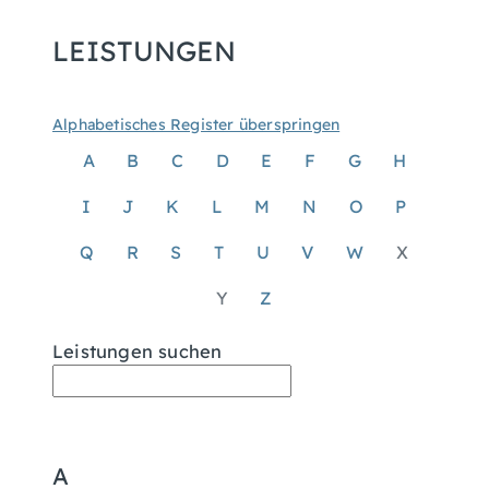
LEISTUNGEN
Alphabetisches Register überspringen
A
B
C
D
E
F
G
H
I
J
K
L
M
N
O
P
Q
R
S
T
U
V
W
X
Y
Z
Leistungen suchen
A