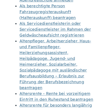
Abendrealschule anmelden
Als berechtigte Person
Fahrzeugregisterauskunft
(Halterauskunft) beantragen
Als Servicedienstleisterin oder
Servicedienstleister im Rahmen der
Geldwäscheaufsicht registrieren
Altenpfleger, Arbeitserzieher, Haus-
und Familienpfleger,
Heilerziehungsassistent,
Heilpädagoge, Jugend- und
Heimerzieher, Sozialarbeiter,
Sozialpädagoge mit ausländischer
Berufsausbildung – Erlaubnis zur
Führung der Berufsbezeichnung
beantragen
Altersrente - Rente bei vorzeitigem
Eintritt in den Ruhestand beantragen
Altersrente für besonders langjährig