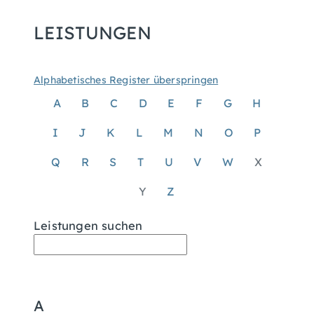
LEISTUNGEN
Alphabetisches Register überspringen
A
B
C
D
E
F
G
H
I
J
K
L
M
N
O
P
Q
R
S
T
U
V
W
X
Y
Z
Leistungen suchen
A