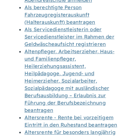
Abendrealschule anmelden
Als berechtigte Person
Fahrzeugregisterauskunft
(Halterauskunft) beantragen
Als Servicedienstleisterin oder
Servicedienstleister im Rahmen der
Geldwäscheaufsicht registrieren
Altenpfleger, Arbeitserzieher, Haus-
und Familienpfleger,
Heilerziehungsassistent,
Heilpädagoge, Jugend- und
Heimerzieher, Sozialarbeiter,
Sozialpädagoge mit ausländischer
Berufsausbildung – Erlaubnis zur
Führung der Berufsbezeichnung
beantragen
Altersrente - Rente bei vorzeitigem
Eintritt in den Ruhestand beantragen
Altersrente für besonders langjährig