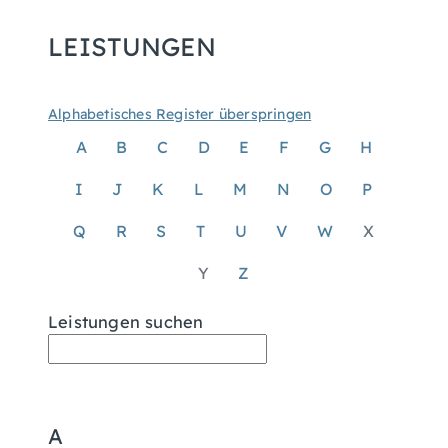
LEISTUNGEN
Alphabetisches Register überspringen
A
B
C
D
E
F
G
H
I
J
K
L
M
N
O
P
Q
R
S
T
U
V
W
X
Y
Z
Leistungen suchen
A