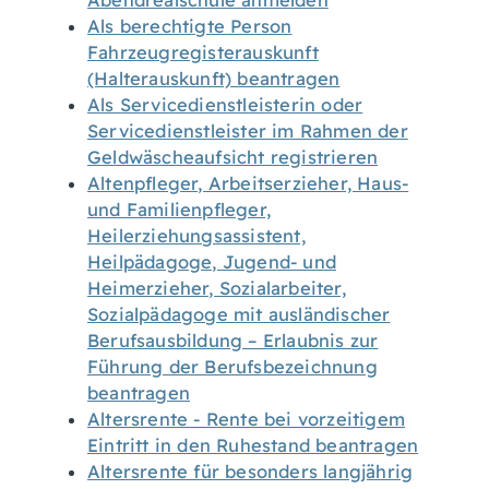
Abendrealschule anmelden
Als berechtigte Person
Fahrzeugregisterauskunft
(Halterauskunft) beantragen
Als Servicedienstleisterin oder
Servicedienstleister im Rahmen der
Geldwäscheaufsicht registrieren
Altenpfleger, Arbeitserzieher, Haus-
und Familienpfleger,
Heilerziehungsassistent,
Heilpädagoge, Jugend- und
Heimerzieher, Sozialarbeiter,
Sozialpädagoge mit ausländischer
Berufsausbildung – Erlaubnis zur
Führung der Berufsbezeichnung
beantragen
Altersrente - Rente bei vorzeitigem
Eintritt in den Ruhestand beantragen
Altersrente für besonders langjährig