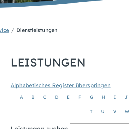
vice
Dienstleistungen
LEISTUNGEN
Alphabetisches Register überspringen
A
B
C
D
E
F
G
H
I
J
T
U
V
Leistungen suchen