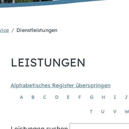
vice
Dienstleistungen
LEISTUNGEN
Alphabetisches Register überspringen
A
B
C
D
E
F
G
H
I
J
T
U
V
Leistungen suchen