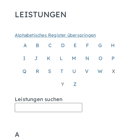
LEISTUNGEN
Alphabetisches Register überspringen
A
B
C
D
E
F
G
H
I
J
K
L
M
N
O
P
Q
R
S
T
U
V
W
X
Y
Z
Leistungen suchen
A