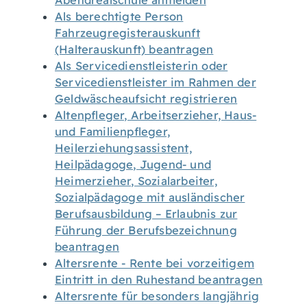
Abendrealschule anmelden
Als berechtigte Person
Fahrzeugregisterauskunft
(Halterauskunft) beantragen
Als Servicedienstleisterin oder
Servicedienstleister im Rahmen der
Geldwäscheaufsicht registrieren
Altenpfleger, Arbeitserzieher, Haus-
und Familienpfleger,
Heilerziehungsassistent,
Heilpädagoge, Jugend- und
Heimerzieher, Sozialarbeiter,
Sozialpädagoge mit ausländischer
Berufsausbildung – Erlaubnis zur
Führung der Berufsbezeichnung
beantragen
Altersrente - Rente bei vorzeitigem
Eintritt in den Ruhestand beantragen
Altersrente für besonders langjährig