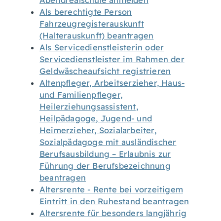
Abendrealschule anmelden
Als berechtigte Person
Fahrzeugregisterauskunft
(Halterauskunft) beantragen
Als Servicedienstleisterin oder
Servicedienstleister im Rahmen der
Geldwäscheaufsicht registrieren
Altenpfleger, Arbeitserzieher, Haus-
und Familienpfleger,
Heilerziehungsassistent,
Heilpädagoge, Jugend- und
Heimerzieher, Sozialarbeiter,
Sozialpädagoge mit ausländischer
Berufsausbildung – Erlaubnis zur
Führung der Berufsbezeichnung
beantragen
Altersrente - Rente bei vorzeitigem
Eintritt in den Ruhestand beantragen
Altersrente für besonders langjährig