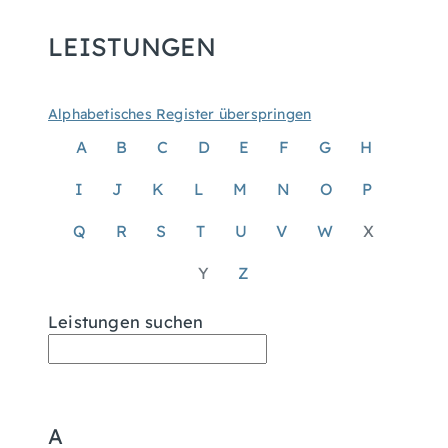
LEISTUNGEN
Alphabetisches Register überspringen
A
B
C
D
E
F
G
H
I
J
K
L
M
N
O
P
Q
R
S
T
U
V
W
X
Y
Z
Leistungen suchen
A