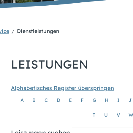
vice
Dienstleistungen
LEISTUNGEN
Alphabetisches Register überspringen
A
B
C
D
E
F
G
H
I
J
T
U
V
Leistungen suchen