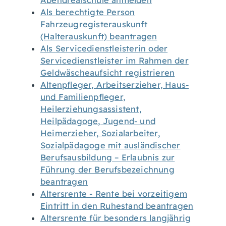
Abendrealschule anmelden
Als berechtigte Person
Fahrzeugregisterauskunft
(Halterauskunft) beantragen
Als Servicedienstleisterin oder
Servicedienstleister im Rahmen der
Geldwäscheaufsicht registrieren
Altenpfleger, Arbeitserzieher, Haus-
und Familienpfleger,
Heilerziehungsassistent,
Heilpädagoge, Jugend- und
Heimerzieher, Sozialarbeiter,
Sozialpädagoge mit ausländischer
Berufsausbildung – Erlaubnis zur
Führung der Berufsbezeichnung
beantragen
Altersrente - Rente bei vorzeitigem
Eintritt in den Ruhestand beantragen
Altersrente für besonders langjährig