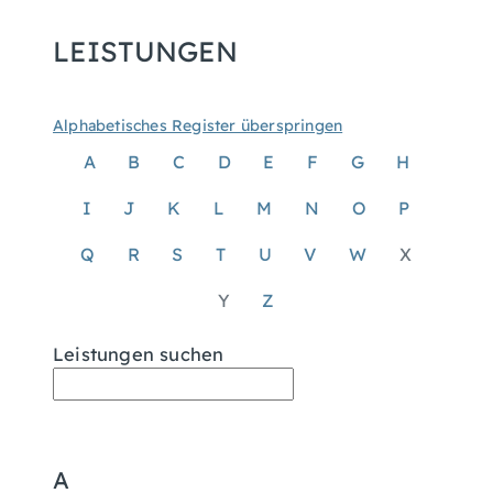
LEISTUNGEN
Alphabetisches Register überspringen
A
B
C
D
E
F
G
H
I
J
K
L
M
N
O
P
Q
R
S
T
U
V
W
X
Y
Z
Leistungen suchen
A