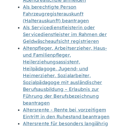
Abendrealschule anmelden
Als berechtigte Person
Fahrzeugregisterauskunft
(Halterauskunft) beantragen
Als Servicedienstleisterin oder
Servicedienstleister im Rahmen der
Geldwäscheaufsicht registrieren
Altenpfleger, Arbeitserzieher, Haus-
und Familienpfleger,
Heilerziehungsassistent,
Heilpädagoge, Jugend- und
Heimerzieher, Sozialarbeiter,
Sozialpädagoge mit ausländischer
Berufsausbildung – Erlaubnis zur
Führung der Berufsbezeichnung
beantragen
Altersrente - Rente bei vorzeitigem
Eintritt in den Ruhestand beantragen
Altersrente für besonders langjährig