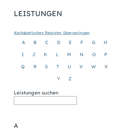
LEISTUNGEN
Alphabetisches Register überspringen
A
B
C
D
E
F
G
H
I
J
K
L
M
N
O
P
Q
R
S
T
U
V
W
X
Y
Z
Leistungen suchen
A