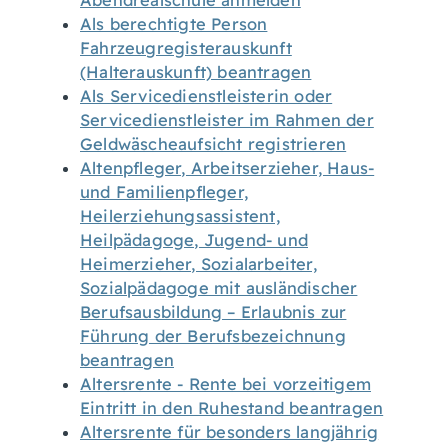
Abendrealschule anmelden
Als berechtigte Person
Fahrzeugregisterauskunft
(Halterauskunft) beantragen
Als Servicedienstleisterin oder
Servicedienstleister im Rahmen der
Geldwäscheaufsicht registrieren
Altenpfleger, Arbeitserzieher, Haus-
und Familienpfleger,
Heilerziehungsassistent,
Heilpädagoge, Jugend- und
Heimerzieher, Sozialarbeiter,
Sozialpädagoge mit ausländischer
Berufsausbildung – Erlaubnis zur
Führung der Berufsbezeichnung
beantragen
Altersrente - Rente bei vorzeitigem
Eintritt in den Ruhestand beantragen
Altersrente für besonders langjährig