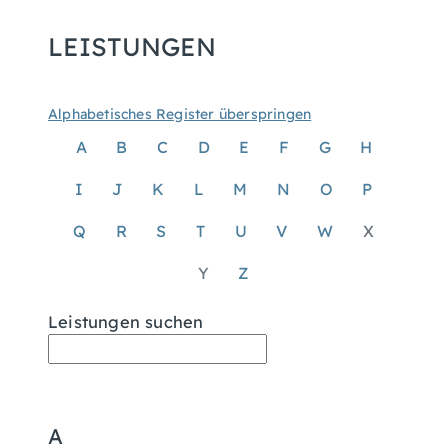
LEISTUNGEN
Alphabetisches Register überspringen
A
B
C
D
E
F
G
H
I
J
K
L
M
N
O
P
Q
R
S
T
U
V
W
X
Y
Z
Leistungen suchen
A