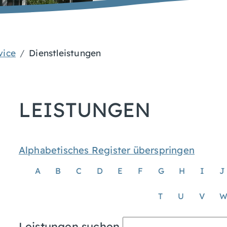
vice
Dienstleistungen
LEISTUNGEN
Alphabetisches Register überspringen
A
B
C
D
E
F
G
H
I
J
T
U
V
Leistungen suchen