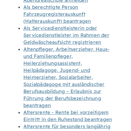
Abendrealschule anmelden
Als berechtigte Person
Fahrzeugregisterauskunft
(Halterauskunft) beantragen
Als Servicedienstleisterin oder
Servicedienstleister im Rahmen der
Geldwäscheaufsicht registrieren
Altenpfleger, Arbeitserzieher, Haus-
und Familienpfleger,
Heilerziehungsassistent,
Heilpädagoge, Jugend- und
Heimerzieher, Sozialarbeiter,
Sozialpädagoge mit ausländischer
Berufsausbildung – Erlaubnis zur
Führung der Berufsbezeichnung
beantragen
Altersrente - Rente bei vorzeitigem
Eintritt in den Ruhestand beantragen
Altersrente für besonders langjährig