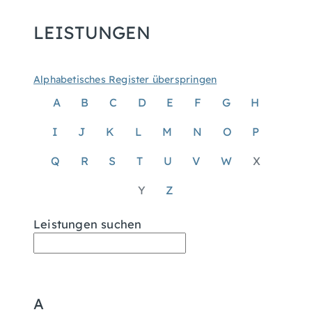
LEISTUNGEN
Alphabetisches Register überspringen
A
B
C
D
E
F
G
H
I
J
K
L
M
N
O
P
Q
R
S
T
U
V
W
X
Y
Z
Leistungen suchen
A