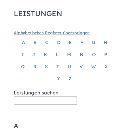
LEISTUNGEN
Alphabetisches Register überspringen
A
B
C
D
E
F
G
H
I
J
K
L
M
N
O
P
Q
R
S
T
U
V
W
X
Y
Z
Leistungen suchen
A