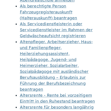
Abendrealschule anmelden
Als berechtigte Person
Fahrzeugregisterauskunft
(Halterauskunft) beantragen
Als Servicedienstleisterin oder
Servicedienstleister im Rahmen der
Geldwäscheaufsicht registrieren
Altenpfleger, Arbeitserzieher, Haus-
und Familienpfleger,
Heilerziehungsassistent,
Heilpädagoge, Jugend- und
Heimerzieher, Sozialarbeiter,
Sozialpädagoge mit ausländischer
Berufsausbildung – Erlaubnis zur
Führung der Berufsbezeichnung
beantragen
Altersrente - Rente bei vorzeitigem
Eintritt in den Ruhestand beantragen
Altersrente für besonders langjährig