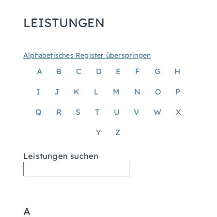
LEISTUNGEN
Alphabetisches Register überspringen
A
B
C
D
E
F
G
H
I
J
K
L
M
N
O
P
Q
R
S
T
U
V
W
X
Y
Z
Leistungen suchen
A