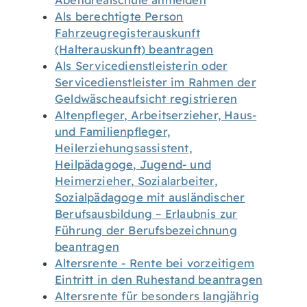
Abendrealschule anmelden
Als berechtigte Person
Fahrzeugregisterauskunft
(Halterauskunft) beantragen
Als Servicedienstleisterin oder
Servicedienstleister im Rahmen der
Geldwäscheaufsicht registrieren
Altenpfleger, Arbeitserzieher, Haus-
und Familienpfleger,
Heilerziehungsassistent,
Heilpädagoge, Jugend- und
Heimerzieher, Sozialarbeiter,
Sozialpädagoge mit ausländischer
Berufsausbildung – Erlaubnis zur
Führung der Berufsbezeichnung
beantragen
Altersrente - Rente bei vorzeitigem
Eintritt in den Ruhestand beantragen
Altersrente für besonders langjährig