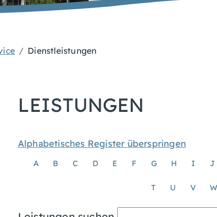
vice
Dienstleistungen
LEISTUNGEN
Alphabetisches Register überspringen
A
B
C
D
E
F
G
H
I
J
T
U
V
Leistungen suchen