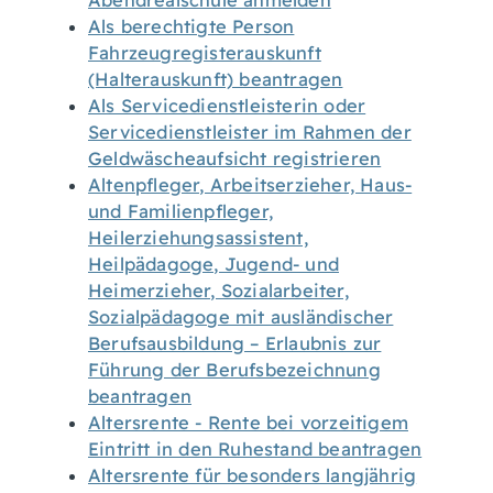
Abendrealschule anmelden
Als berechtigte Person
Fahrzeugregisterauskunft
(Halterauskunft) beantragen
Als Servicedienstleisterin oder
Servicedienstleister im Rahmen der
Geldwäscheaufsicht registrieren
Altenpfleger, Arbeitserzieher, Haus-
und Familienpfleger,
Heilerziehungsassistent,
Heilpädagoge, Jugend- und
Heimerzieher, Sozialarbeiter,
Sozialpädagoge mit ausländischer
Berufsausbildung – Erlaubnis zur
Führung der Berufsbezeichnung
beantragen
Altersrente - Rente bei vorzeitigem
Eintritt in den Ruhestand beantragen
Altersrente für besonders langjährig