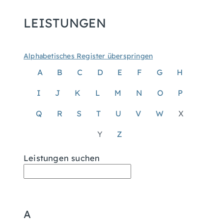
LEISTUNGEN
Alphabetisches Register überspringen
A
B
C
D
E
F
G
H
I
J
K
L
M
N
O
P
Q
R
S
T
U
V
W
X
Y
Z
Leistungen suchen
A