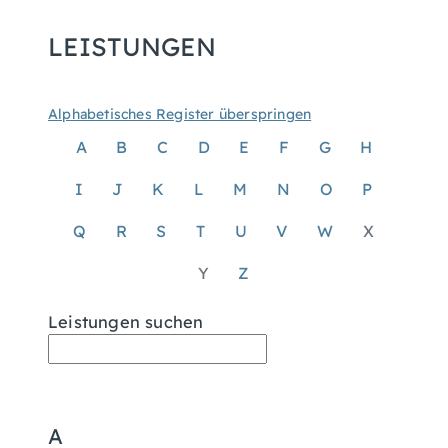
LEISTUNGEN
Alphabetisches Register überspringen
A
B
C
D
E
F
G
H
I
J
K
L
M
N
O
P
Q
R
S
T
U
V
W
X
Y
Z
Leistungen suchen
A