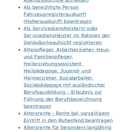
Abendrealschule anmelden
Als berechtigte Person
Fahrzeugregisterauskunft
(Halterauskunft) beantragen
Als Servicedienstleisterin oder
Servicedienstleister im Rahmen der
Geldwäscheaufsicht registrieren
Altenpfleger, Arbeitserzieher, Haus-
und Familienpfleger,
Heilerziehungsassistent,
Heilpädagoge, Jugend- und
Heimerzieher, Sozialarbeiter,
Sozialpädagoge mit ausländischer
Berufsausbildung – Erlaubnis zur
Führung der Berufsbezeichnung
beantragen
Altersrente - Rente bei vorzeitigem
Eintritt in den Ruhestand beantragen
Altersrente für besonders langjährig