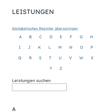
LEISTUNGEN
Alphabetisches Register überspringen
A
B
C
D
E
F
G
H
I
J
K
L
M
N
O
P
Q
R
S
T
U
V
W
X
Y
Z
Leistungen suchen
A