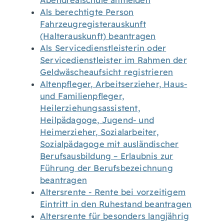
Abendrealschule anmelden
Als berechtigte Person
Fahrzeugregisterauskunft
(Halterauskunft) beantragen
Als Servicedienstleisterin oder
Servicedienstleister im Rahmen der
Geldwäscheaufsicht registrieren
Altenpfleger, Arbeitserzieher, Haus-
und Familienpfleger,
Heilerziehungsassistent,
Heilpädagoge, Jugend- und
Heimerzieher, Sozialarbeiter,
Sozialpädagoge mit ausländischer
Berufsausbildung – Erlaubnis zur
Führung der Berufsbezeichnung
beantragen
Altersrente - Rente bei vorzeitigem
Eintritt in den Ruhestand beantragen
Altersrente für besonders langjährig