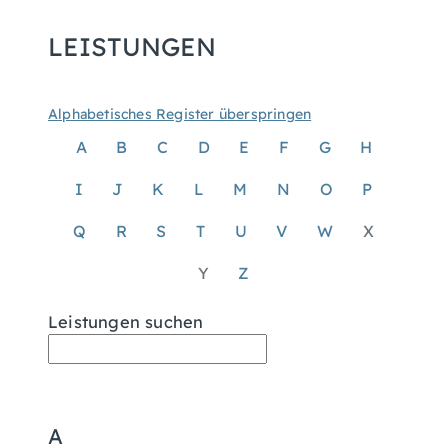
LEISTUNGEN
Alphabetisches Register überspringen
A
B
C
D
E
F
G
H
I
J
K
L
M
N
O
P
Q
R
S
T
U
V
W
X
Y
Z
Leistungen suchen
A