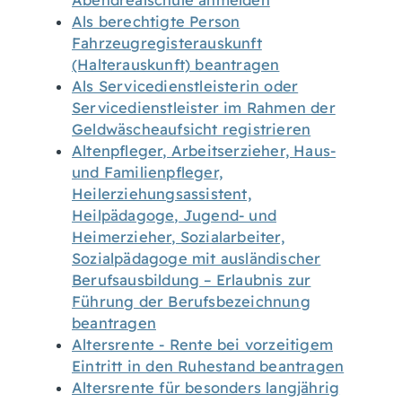
Abendrealschule anmelden
Als berechtigte Person
Fahrzeugregisterauskunft
(Halterauskunft) beantragen
Als Servicedienstleisterin oder
Servicedienstleister im Rahmen der
Geldwäscheaufsicht registrieren
Altenpfleger, Arbeitserzieher, Haus-
und Familienpfleger,
Heilerziehungsassistent,
Heilpädagoge, Jugend- und
Heimerzieher, Sozialarbeiter,
Sozialpädagoge mit ausländischer
Berufsausbildung – Erlaubnis zur
Führung der Berufsbezeichnung
beantragen
Altersrente - Rente bei vorzeitigem
Eintritt in den Ruhestand beantragen
Altersrente für besonders langjährig