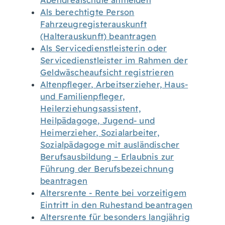
Abendrealschule anmelden
Als berechtigte Person
Fahrzeugregisterauskunft
(Halterauskunft) beantragen
Als Servicedienstleisterin oder
Servicedienstleister im Rahmen der
Geldwäscheaufsicht registrieren
Altenpfleger, Arbeitserzieher, Haus-
und Familienpfleger,
Heilerziehungsassistent,
Heilpädagoge, Jugend- und
Heimerzieher, Sozialarbeiter,
Sozialpädagoge mit ausländischer
Berufsausbildung – Erlaubnis zur
Führung der Berufsbezeichnung
beantragen
Altersrente - Rente bei vorzeitigem
Eintritt in den Ruhestand beantragen
Altersrente für besonders langjährig