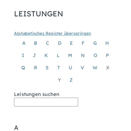
LEISTUNGEN
Alphabetisches Register überspringen
A
B
C
D
E
F
G
H
I
J
K
L
M
N
O
P
Q
R
S
T
U
V
W
X
Y
Z
Leistungen suchen
A