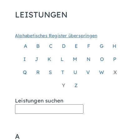
LEISTUNGEN
Alphabetisches Register überspringen
A
B
C
D
E
F
G
H
I
J
K
L
M
N
O
P
Q
R
S
T
U
V
W
X
Y
Z
Leistungen suchen
A