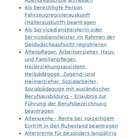
Abendrealschule anmelden
Als berechtigte Person
Fahrzeugregisterauskunft
(Halterauskunft) beantragen
Als Servicedienstleisterin oder
Servicedienstleister im Rahmen der
Geldwäscheaufsicht registrieren
Altenpfleger, Arbeitserzieher, Haus-
und Familienpfleger,
Heilerziehungsassistent,
Heilpädagoge, Jugend- und
Heimerzieher, Sozialarbeiter,
Sozialpädagoge mit ausländischer
Berufsausbildung – Erlaubnis zur
Führung der Berufsbezeichnung
beantragen
Altersrente - Rente bei vorzeitigem
Eintritt in den Ruhestand beantragen
Altersrente für besonders langjährig