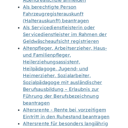
Abendrealschule anmelden
Als berechtigte Person
Fahrzeugregisterauskunft
(Halterauskunft) beantragen
Als Servicedienstleisterin oder
Servicedienstleister im Rahmen der
Geldwäscheaufsicht registrieren
Altenpfleger, Arbeitserzieher, Haus-
und Familienpfleger,
Heilerziehungsassistent,
Heilpädagoge, Jugend- und
Heimerzieher, Sozialarbeiter,
Sozialpädagoge mit ausländischer
Berufsausbildung – Erlaubnis zur
Führung der Berufsbezeichnung
beantragen
Altersrente - Rente bei vorzeitigem
Eintritt in den Ruhestand beantragen
Altersrente für besonders langjährig