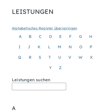
LEISTUNGEN
Alphabetisches Register überspringen
A
B
C
D
E
F
G
H
I
J
K
L
M
N
O
P
Q
R
S
T
U
V
W
X
Y
Z
Leistungen suchen
A