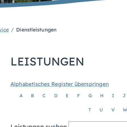
vice
Dienstleistungen
LEISTUNGEN
Alphabetisches Register überspringen
A
B
C
D
E
F
G
H
I
J
T
U
V
Leistungen suchen