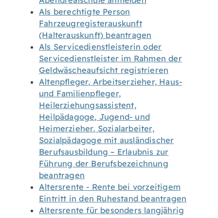
Abendrealschule anmelden
Als berechtigte Person
Fahrzeugregisterauskunft
(Halterauskunft) beantragen
Als Servicedienstleisterin oder
Servicedienstleister im Rahmen der
Geldwäscheaufsicht registrieren
Altenpfleger, Arbeitserzieher, Haus-
und Familienpfleger,
Heilerziehungsassistent,
Heilpädagoge, Jugend- und
Heimerzieher, Sozialarbeiter,
Sozialpädagoge mit ausländischer
Berufsausbildung – Erlaubnis zur
Führung der Berufsbezeichnung
beantragen
Altersrente - Rente bei vorzeitigem
Eintritt in den Ruhestand beantragen
Altersrente für besonders langjährig