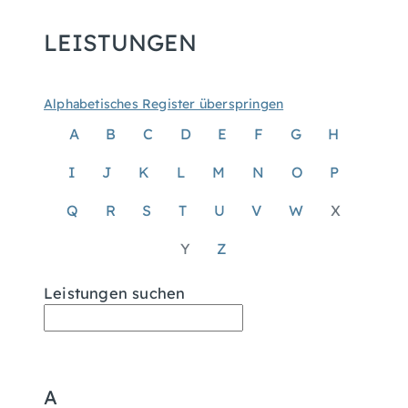
LEISTUNGEN
Alphabetisches Register überspringen
A
B
C
D
E
F
G
H
I
J
K
L
M
N
O
P
Q
R
S
T
U
V
W
X
Y
Z
Leistungen suchen
A