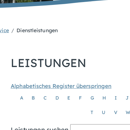
vice
Dienstleistungen
LEISTUNGEN
Alphabetisches Register überspringen
A
B
C
D
E
F
G
H
I
J
T
U
V
Leistungen suchen