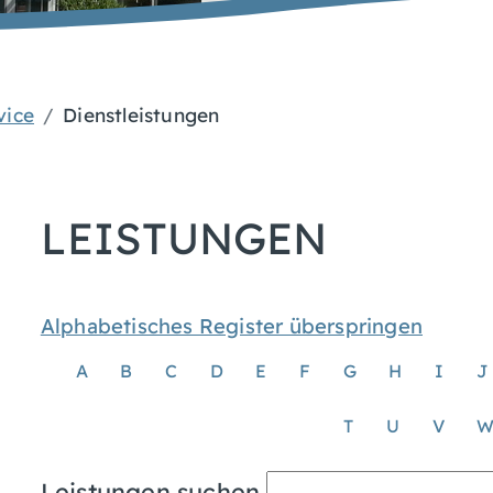
vice
Dienstleistungen
LEISTUNGEN
Alphabetisches Register überspringen
A
B
C
D
E
F
G
H
I
J
T
U
V
Leistungen suchen