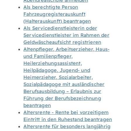
Abendrealschule anmelden
Als berechtigte Person
Fahrzeugregisterauskunft
(Halterauskunft) beantragen
Als Servicedienstleisterin oder
Servicedienstleister im Rahmen der
Geldwäscheaufsicht registrieren
Altenpfleger, Arbeitserzieher, Haus-
und Familienpfleger,
Heilerziehungsassistent,
Heilpädagoge, Jugend- und
Heimerzieher, Sozialarbeiter,
Sozialpädagoge mit ausländischer
Berufsausbildung – Erlaubnis zur
Führung der Berufsbezeichnung
beantragen
Altersrente - Rente bei vorzeitigem
Eintritt in den Ruhestand beantragen
Altersrente für besonders langjährig