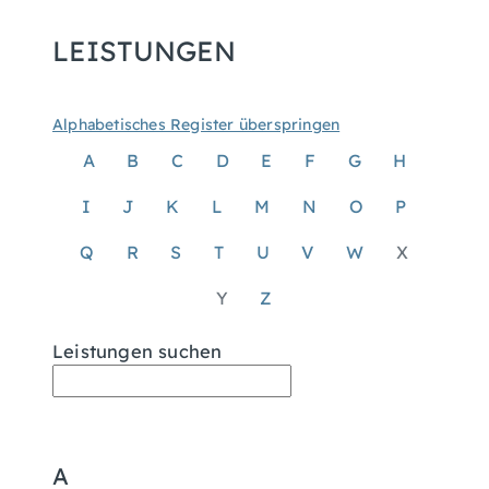
LEISTUNGEN
Alphabetisches Register überspringen
A
B
C
D
E
F
G
H
I
J
K
L
M
N
O
P
Q
R
S
T
U
V
W
X
Y
Z
Leistungen suchen
A