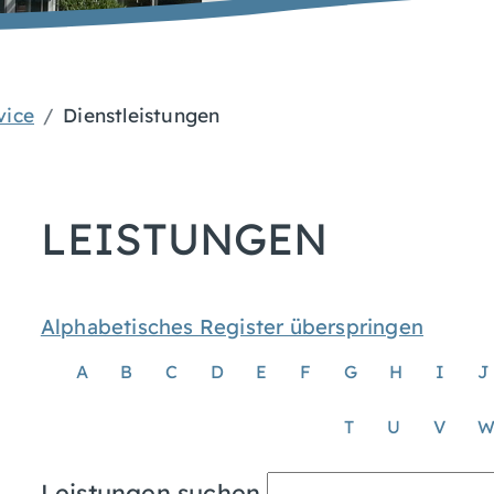
vice
Dienstleistungen
LEISTUNGEN
Alphabetisches Register überspringen
A
B
C
D
E
F
G
H
I
J
T
U
V
Leistungen suchen