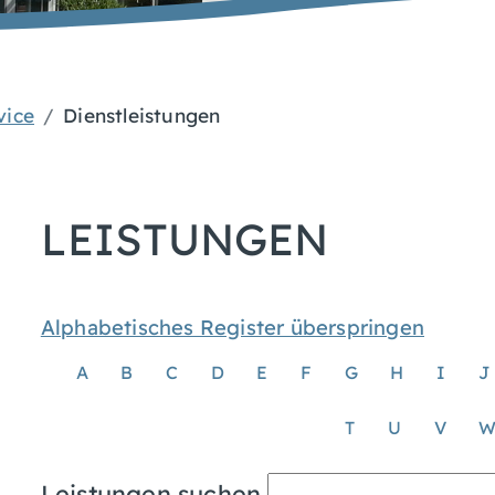
vice
Dienstleistungen
LEISTUNGEN
Alphabetisches Register überspringen
A
B
C
D
E
F
G
H
I
J
T
U
V
Leistungen suchen