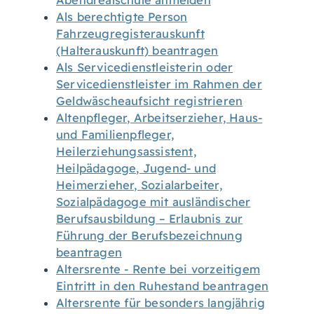
Abendrealschule anmelden
Als berechtigte Person
Fahrzeugregisterauskunft
(Halterauskunft) beantragen
Als Servicedienstleisterin oder
Servicedienstleister im Rahmen der
Geldwäscheaufsicht registrieren
Altenpfleger, Arbeitserzieher, Haus-
und Familienpfleger,
Heilerziehungsassistent,
Heilpädagoge, Jugend- und
Heimerzieher, Sozialarbeiter,
Sozialpädagoge mit ausländischer
Berufsausbildung – Erlaubnis zur
Führung der Berufsbezeichnung
beantragen
Altersrente - Rente bei vorzeitigem
Eintritt in den Ruhestand beantragen
Altersrente für besonders langjährig