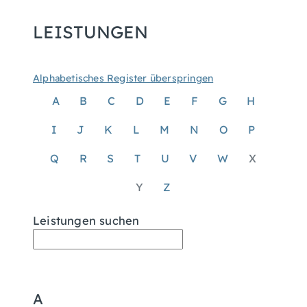
LEISTUNGEN
Alphabetisches Register überspringen
A
B
C
D
E
F
G
H
I
J
K
L
M
N
O
P
Q
R
S
T
U
V
W
X
Y
Z
Leistungen suchen
A