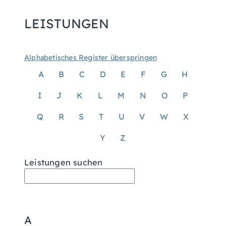
LEISTUNGEN
Alphabetisches Register überspringen
A
B
C
D
E
F
G
H
I
J
K
L
M
N
O
P
Q
R
S
T
U
V
W
X
Y
Z
Leistungen suchen
A