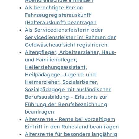
Abendrealschule anmelden
Als berechtigte Person
Fahrzeugregisterauskunft
(Halterauskunft) beantragen
Als Servicedienstleisterin oder
Servicedienstleister im Rahmen der
Geldwäscheaufsicht registrieren
Altenpfleger, Arbeitserzieher, Haus-
und Familienpfleger,
Heilerziehungsassistent,
Heilpädagoge, Jugend- und
Heimerzieher, Sozialarbeiter,
Sozialpädagoge mit ausländischer
Berufsausbildung – Erlaubnis zur
Führung der Berufsbezeichnung
beantragen
Altersrente - Rente bei vorzeitigem
Eintritt in den Ruhestand beantragen
Altersrente für besonders langjährig