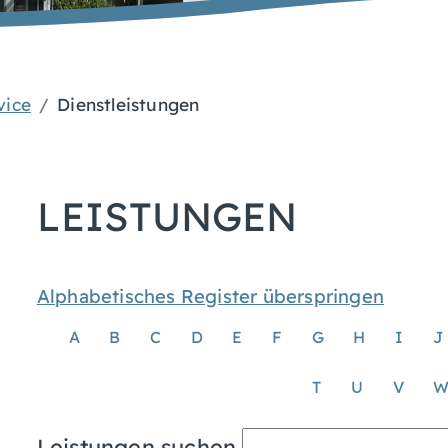
vice
Dienstleistungen
LEISTUNGEN
Alphabetisches Register überspringen
A
B
C
D
E
F
G
H
I
J
T
U
V
Leistungen suchen