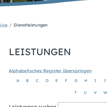
vice
Dienstleistungen
LEISTUNGEN
Alphabetisches Register überspringen
A
B
C
D
E
F
G
H
I
J
T
U
V
Leistungen suchen