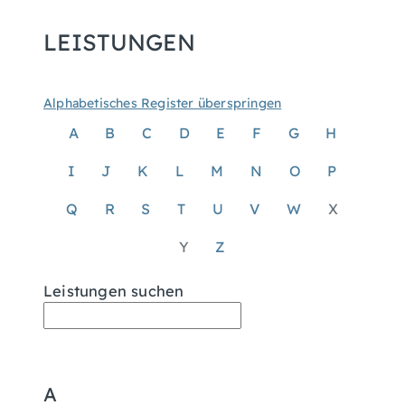
LEISTUNGEN
Alphabetisches Register überspringen
A
B
C
D
E
F
G
H
I
J
K
L
M
N
O
P
Q
R
S
T
U
V
W
X
Y
Z
Leistungen suchen
A