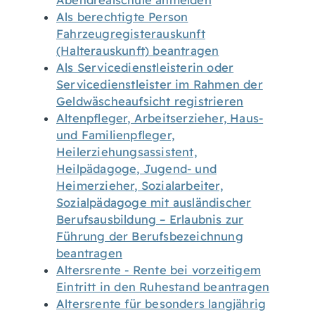
Abendrealschule anmelden
Als berechtigte Person
Fahrzeugregisterauskunft
(Halterauskunft) beantragen
Als Servicedienstleisterin oder
Servicedienstleister im Rahmen der
Geldwäscheaufsicht registrieren
Altenpfleger, Arbeitserzieher, Haus-
und Familienpfleger,
Heilerziehungsassistent,
Heilpädagoge, Jugend- und
Heimerzieher, Sozialarbeiter,
Sozialpädagoge mit ausländischer
Berufsausbildung – Erlaubnis zur
Führung der Berufsbezeichnung
beantragen
Altersrente - Rente bei vorzeitigem
Eintritt in den Ruhestand beantragen
Altersrente für besonders langjährig