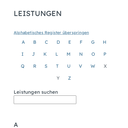
LEISTUNGEN
Alphabetisches Register überspringen
A
B
C
D
E
F
G
H
I
J
K
L
M
N
O
P
Q
R
S
T
U
V
W
X
Y
Z
Leistungen suchen
A