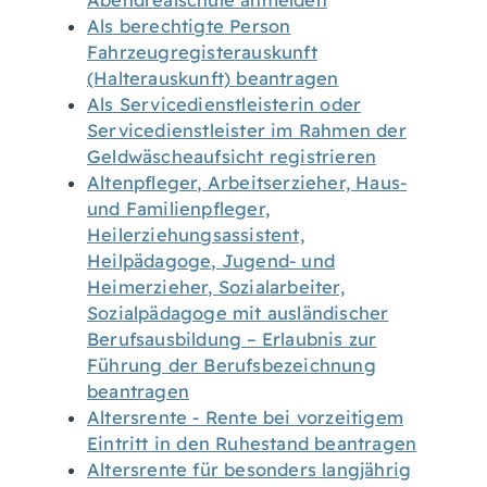
Abendrealschule anmelden
Als berechtigte Person
Fahrzeugregisterauskunft
(Halterauskunft) beantragen
Als Servicedienstleisterin oder
Servicedienstleister im Rahmen der
Geldwäscheaufsicht registrieren
Altenpfleger, Arbeitserzieher, Haus-
und Familienpfleger,
Heilerziehungsassistent,
Heilpädagoge, Jugend- und
Heimerzieher, Sozialarbeiter,
Sozialpädagoge mit ausländischer
Berufsausbildung – Erlaubnis zur
Führung der Berufsbezeichnung
beantragen
Altersrente - Rente bei vorzeitigem
Eintritt in den Ruhestand beantragen
Altersrente für besonders langjährig