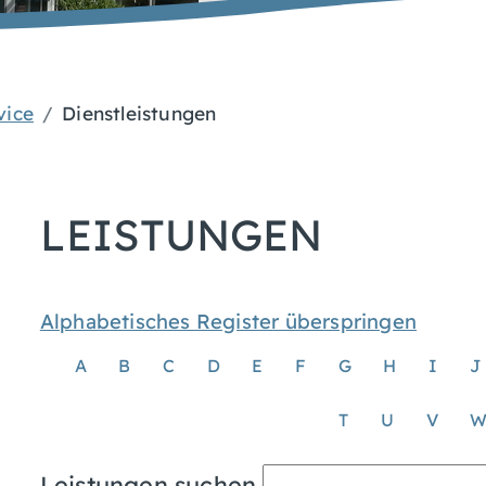
vice
Dienstleistungen
LEISTUNGEN
Alphabetisches Register überspringen
A
B
C
D
E
F
G
H
I
J
T
U
V
Leistungen suchen