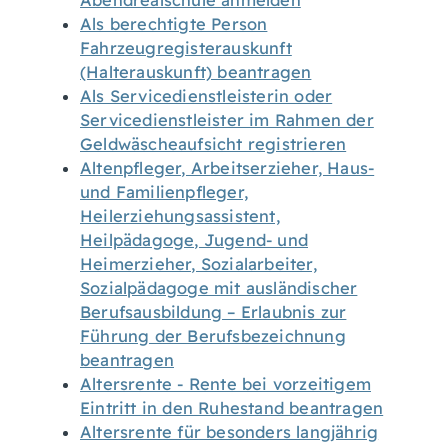
Abendrealschule anmelden
Als berechtigte Person
Fahrzeugregisterauskunft
(Halterauskunft) beantragen
Als Servicedienstleisterin oder
Servicedienstleister im Rahmen der
Geldwäscheaufsicht registrieren
Altenpfleger, Arbeitserzieher, Haus-
und Familienpfleger,
Heilerziehungsassistent,
Heilpädagoge, Jugend- und
Heimerzieher, Sozialarbeiter,
Sozialpädagoge mit ausländischer
Berufsausbildung – Erlaubnis zur
Führung der Berufsbezeichnung
beantragen
Altersrente - Rente bei vorzeitigem
Eintritt in den Ruhestand beantragen
Altersrente für besonders langjährig