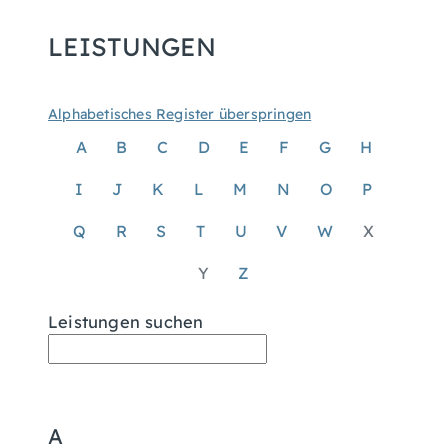
LEISTUNGEN
Alphabetisches Register überspringen
A
B
C
D
E
F
G
H
I
J
K
L
M
N
O
P
Q
R
S
T
U
V
W
X
Y
Z
Leistungen suchen
A