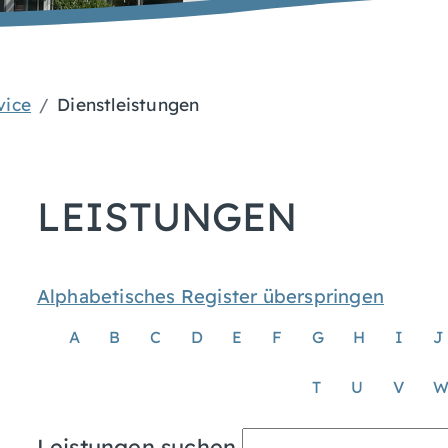
vice
Dienstleistungen
LEISTUNGEN
Alphabetisches Register überspringen
A
B
C
D
E
F
G
H
I
J
T
U
V
Leistungen suchen