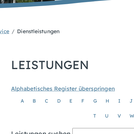
vice
Dienstleistungen
LEISTUNGEN
Alphabetisches Register überspringen
A
B
C
D
E
F
G
H
I
J
T
U
V
Leistungen suchen