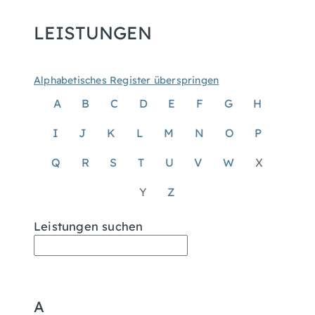
LEISTUNGEN
Alphabetisches Register überspringen
A
B
C
D
E
F
G
H
I
J
K
L
M
N
O
P
Q
R
S
T
U
V
W
X
Y
Z
Leistungen suchen
A