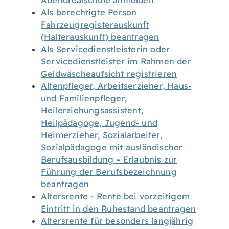
Abendrealschule anmelden
Als berechtigte Person
Fahrzeugregisterauskunft
(Halterauskunft) beantragen
Als Servicedienstleisterin oder
Servicedienstleister im Rahmen der
Geldwäscheaufsicht registrieren
Altenpfleger, Arbeitserzieher, Haus-
und Familienpfleger,
Heilerziehungsassistent,
Heilpädagoge, Jugend- und
Heimerzieher, Sozialarbeiter,
Sozialpädagoge mit ausländischer
Berufsausbildung – Erlaubnis zur
Führung der Berufsbezeichnung
beantragen
Altersrente - Rente bei vorzeitigem
Eintritt in den Ruhestand beantragen
Altersrente für besonders langjährig