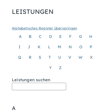
LEISTUNGEN
Alphabetisches Register überspringen
A
B
C
D
E
F
G
H
I
J
K
L
M
N
O
P
Q
R
S
T
U
V
W
X
Y
Z
Leistungen suchen
A