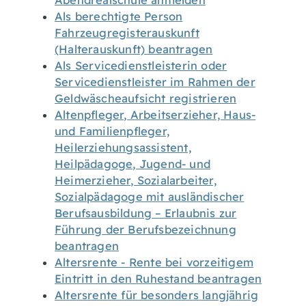
Abendrealschule anmelden
Als berechtigte Person
Fahrzeugregisterauskunft
(Halterauskunft) beantragen
Als Servicedienstleisterin oder
Servicedienstleister im Rahmen der
Geldwäscheaufsicht registrieren
Altenpfleger, Arbeitserzieher, Haus-
und Familienpfleger,
Heilerziehungsassistent,
Heilpädagoge, Jugend- und
Heimerzieher, Sozialarbeiter,
Sozialpädagoge mit ausländischer
Berufsausbildung – Erlaubnis zur
Führung der Berufsbezeichnung
beantragen
Altersrente - Rente bei vorzeitigem
Eintritt in den Ruhestand beantragen
Altersrente für besonders langjährig