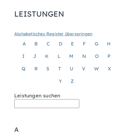
LEISTUNGEN
Alphabetisches Register überspringen
A
B
C
D
E
F
G
H
I
J
K
L
M
N
O
P
Q
R
S
T
U
V
W
X
Y
Z
Leistungen suchen
A