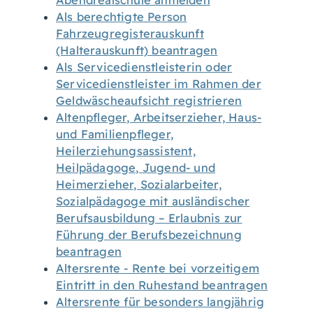
Abendrealschule anmelden
Als berechtigte Person
Fahrzeugregisterauskunft
(Halterauskunft) beantragen
Als Servicedienstleisterin oder
Servicedienstleister im Rahmen der
Geldwäscheaufsicht registrieren
Altenpfleger, Arbeitserzieher, Haus-
und Familienpfleger,
Heilerziehungsassistent,
Heilpädagoge, Jugend- und
Heimerzieher, Sozialarbeiter,
Sozialpädagoge mit ausländischer
Berufsausbildung – Erlaubnis zur
Führung der Berufsbezeichnung
beantragen
Altersrente - Rente bei vorzeitigem
Eintritt in den Ruhestand beantragen
Altersrente für besonders langjährig